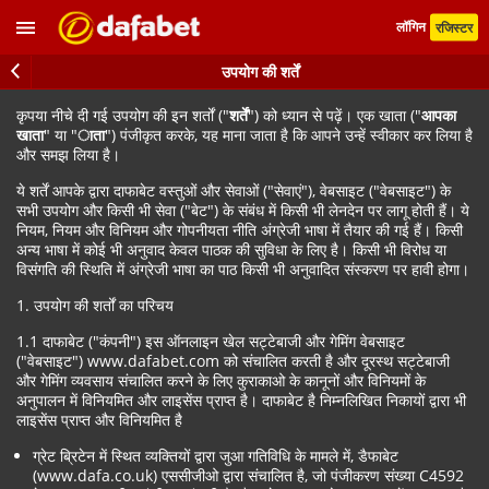
लॉगिन
रजिस्टर
उपयोग की शर्तें
कृपया नीचे दी गई उपयोग की इन शर्तों ("
शर्तें
") को ध्यान से पढ़ें। एक खाता ("
आपका
खाता
" या "
ाता
") पंजीकृत करके, यह माना जाता है कि आपने उन्हें स्वीकार कर लिया है
और समझ लिया है।
ये शर्तें आपके द्वारा दाफाबेट वस्तुओं और सेवाओं ("सेवाएं"), वेबसाइट ("वेबसाइट") के
सभी उपयोग और किसी भी सेवा ("बेट") के संबंध में किसी भी लेनदेन पर लागू होती हैं। ये
नियम, नियम और विनियम और गोपनीयता नीति अंग्रेजी भाषा में तैयार की गई हैं। किसी
अन्य भाषा में कोई भी अनुवाद केवल पाठक की सुविधा के लिए है। किसी भी विरोध या
विसंगति की स्थिति में अंग्रेजी भाषा का पाठ किसी भी अनुवादित संस्करण पर हावी होगा।
1. उपयोग की शर्तों का परिचय
1.1 दाफाबेट ("कंपनी") इस ऑनलाइन खेल सट्टेबाजी और गेमिंग वेबसाइट
("वेबसाइट") www.dafabet.com को संचालित करती है और दूरस्थ सट्टेबाजी
और गेमिंग व्यवसाय संचालित करने के लिए कुराकाओ के कानूनों और विनियमों के
अनुपालन में विनियमित और लाइसेंस प्राप्त है। दाफाबेट है निम्नलिखित निकायों द्वारा भी
लाइसेंस प्राप्त और विनियमित है
ग्रेट ब्रिटेन में स्थित व्यक्तियों द्वारा जुआ गतिविधि के मामले में, डैफाबेट
(www.dafa.co.uk) एससीजीओ द्वारा संचालित है, जो पंजीकरण संख्या C4592