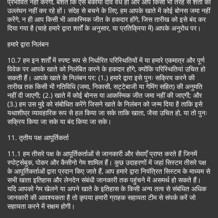
प्रभावित नहीं करेगी, बशर्ते कि ऐसे बकाया दांव वैध हों और आप किसी भी तरह से शर्तों का
उल्लंघन नहीं कर रहे हों। संदेह से बचने के लिए, हम आपके खाते में कोई बोनस जमा नहीं
करेंगे, न ही आप किसी भी आकस्मिक जीत के हकदार होंगे, जिस तारीख को इसे बंद कर
दिया गया है (चाहे हमारे द्वारा शर्तों के अनुसार, या प्रतिक्रिया में) आपके अनुरोध पर।
हमारे द्वारा निलंबन
10.7 हम इन शर्तों में स्पष्ट रूप से निर्धारित परिस्थितियों में या हमारे एकमात्र और पूर्ण
विवेक पर आपके खाते को निलंबित करने के हकदार होंगे, क्योंकि परिस्थितियां उचित हो
सकती हैं। आपके खाते के निलंबन पर: (1.) हमारे द्वारा इसे पुनः सक्रिय करने की
तारीख तक किसी भी गतिविधि (जमा, निकासी, सट्टेबाजी या गेमिंग सहित) की अनुमति
नहीं दी जाएगी; (2.) खाते में कोई बोनस या आकस्मिक जीत जमा नहीं की जाएगी; और
(3.) हम उस मुद्दे को संबोधित करेंगे जिसने खाते के निलंबन को जन्म दिया है ताकि इसे
यथाशीघ्र व्यावहारिक रूप से हल किया जा सके ताकि खाता, जैसा उचित हो, या तो पुनः
सक्रिय किया जा सके या बंद किया जा सके।
11. तृतीय पक्ष आपूर्तिकर्ता
11.1 हम तीसरे पक्ष के आपूर्तिकर्ताओं से जानकारी और सेवाएँ प्राप्त करते हैं जिनमें
स्पोर्ट्सबुक, पोकर और कैसीनो गेम शामिल हैं। कुछ उदाहरणों में जहां सिस्टम तीसरे पक्ष
के आपूर्तिकर्ताओं द्वारा प्रदान किए जाते हैं, आप हमारे द्वारा नियंत्रित सिस्टम के माध्यम से
सभी खाता इतिहास और लेनदेन संबंधी जानकारी तक पहुंचने में असमर्थ हो सकते हैं।
यदि आपको गेम खेलने या अपने खाते के इतिहास के किसी अन्य तत्व से संबंधित अधिक
जानकारी की आवश्यकता है तो कृपया हमारी ग्राहक सहायता टीम से संपर्क करें जो
सहायता करने में सक्षम होगी।