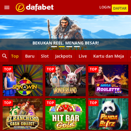
LOGIN
DAFTAR
BEKUKAN REEL. MENANG BESAR!
Top
Baru
Slot
Jackpots
Live
Kartu dan Meja
TOP
TOP
TOP
TOP
TOP
TOP