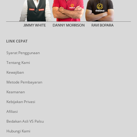
LINK CEPAT
Syarat Penggunaan
Tentang Kami
Kewajiban
Metode Pembayaran
Keamanan
Kebijakan Privasi
Afiliasi
Bedakan Asli VS Palsu
Hubungi Kami