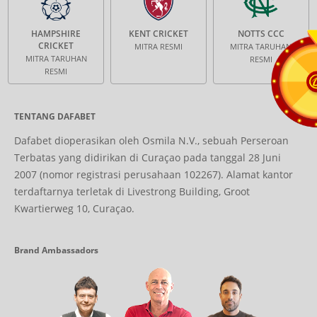
HAMPSHIRE
KENT CRICKET
NOTTS CCC
CRICKET
MITRA RESMI
MITRA TARUHAN
MITRA TARUHAN
RESMI
RESMI
TENTANG DAFABET
Dafabet dioperasikan oleh Osmila N.V., sebuah Perseroan
Terbatas yang didirikan di Curaçao pada tanggal 28 Juni
2007 (nomor registrasi perusahaan 102267). Alamat kantor
terdaftarnya terletak di Livestrong Building, Groot
Kwartierweg 10, Curaçao.
Brand Ambassadors