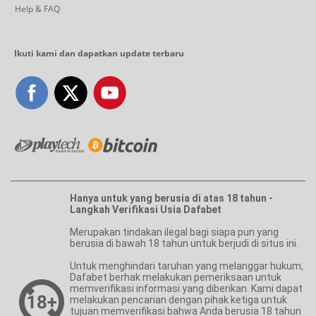
Help & FAQ
Ikuti kami dan dapatkan update terbaru
Hanya untuk yang berusia di atas 18 tahun -
Langkah Verifikasi Usia Dafabet
Merupakan tindakan ilegal bagi siapa pun yang
berusia di bawah 18 tahun untuk berjudi di situs ini.
Untuk menghindari taruhan yang melanggar hukum,
Dafabet berhak melakukan pemeriksaan untuk
memverifikasi informasi yang diberikan. Kami dapat
melakukan pencarian dengan pihak ketiga untuk
tujuan memverifikasi bahwa Anda berusia 18 tahun